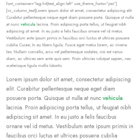
font_container=”tag:h4|text_align:left” use_theme_fonts=”yes”]
[vc_column_text]Lorem ipsum dolor sit amet, consectetur adipiscing elit.
Curabitur pellentesque neque eget diam posuere porta. Quisque ut nulla
at nunc
vehicula
lacinia. Proin adipiscing porta tellus, ut feugiat nibh
adipiscing sit amet. In eu justo a felis faucibus ornare vel id metus.
Vestibulum ante ipsum primis in faucibus orci luctus et ultrices posuere
cubilia Curae; In eu libero ligula. Fusce eget metus lorem, ac viverra
leo. Nullam convallis, arcu vel pellentesque sodales, nisi est varius
diam, ac ultrices sem ante quis sem. Proin ultricies volutpat sapien, nec
scelerisque ligula mollis lobortis.
Lorem ipsum dolor sit amet, consectetur adipiscing
elit. Curabitur pellentesque neque eget diam
posuere porta. Quisque ut nulla at nunc
vehicula
lacinia. Proin adipiscing porta tellus, ut feugiat nibh
adipiscing sit amet. In eu justo a felis faucibus
ornare vel id metus. Vestibulum ante ipsum primis in
faucibus orci luctus et ultrices posuere cubilia