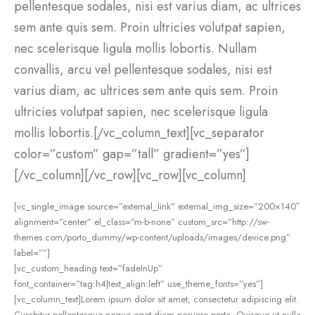
pellentesque sodales, nisi est varius diam, ac ultrices
sem ante quis sem. Proin ultricies volutpat sapien,
nec scelerisque ligula mollis lobortis. Nullam
convallis, arcu vel pellentesque sodales, nisi est
varius diam, ac ultrices sem ante quis sem. Proin
ultricies volutpat sapien, nec scelerisque ligula
mollis lobortis.[/vc_column_text][vc_separator
color=”custom” gap=”tall” gradient=”yes”]
[/vc_column][/vc_row][vc_row][vc_column]
[vc_single_image source=”external_link” external_img_size=”200×140″
alignment=”center” el_class=”m-b-none” custom_src=”http://sw-
themes.com/porto_dummy/wp-content/uploads/images/device.png”
label=””]
[vc_custom_heading text=”fadeInUp”
font_container=”tag:h4|text_align:left” use_theme_fonts=”yes”]
[vc_column_text]Lorem ipsum dolor sit amet, consectetur adipiscing elit.
Curabitur pellentesque neque eget diam posuere porta. Quisque ut nulla