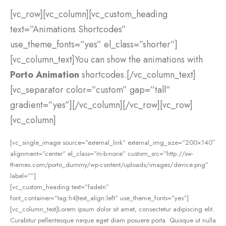
[vc_row][vc_column][vc_custom_heading
text=”Animations Shortcodes”
use_theme_fonts=”yes” el_class=”shorter”]
[vc_column_text]You can show the animations with
Porto Animation
shortcodes.[/vc_column_text]
[vc_separator color=”custom” gap=”tall”
gradient=”yes”][/vc_column][/vc_row][vc_row]
[vc_column]
[vc_single_image source=”external_link” external_img_size=”200×140″
alignment=”center” el_class=”m-b-none” custom_src=”http://sw-
themes.com/porto_dummy/wp-content/uploads/images/device.png”
label=””]
[vc_custom_heading text=”fadeIn”
font_container=”tag:h4|text_align:left” use_theme_fonts=”yes”]
[vc_column_text]Lorem ipsum dolor sit amet, consectetur adipiscing elit.
Curabitur pellentesque neque eget diam posuere porta. Quisque ut nulla