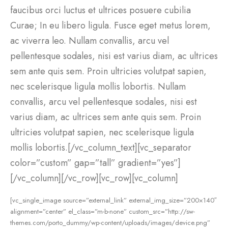
faucibus orci luctus et ultrices posuere cubilia
Curae; In eu libero ligula. Fusce eget metus lorem,
ac viverra leo. Nullam convallis, arcu vel
pellentesque sodales, nisi est varius diam, ac ultrices
sem ante quis sem. Proin ultricies volutpat sapien,
nec scelerisque ligula mollis lobortis. Nullam
convallis, arcu vel pellentesque sodales, nisi est
varius diam, ac ultrices sem ante quis sem. Proin
ultricies volutpat sapien, nec scelerisque ligula
mollis lobortis.[/vc_column_text][vc_separator
color=”custom” gap=”tall” gradient=”yes”]
[/vc_column][/vc_row][vc_row][vc_column]
[vc_single_image source=”external_link” external_img_size=”200×140″
alignment=”center” el_class=”m-b-none” custom_src=”http://sw-
themes.com/porto_dummy/wp-content/uploads/images/device.png”