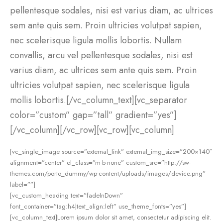
pellentesque sodales, nisi est varius diam, ac ultrices
sem ante quis sem. Proin ultricies volutpat sapien,
nec scelerisque ligula mollis lobortis. Nullam
convallis, arcu vel pellentesque sodales, nisi est
varius diam, ac ultrices sem ante quis sem. Proin
ultricies volutpat sapien, nec scelerisque ligula
mollis lobortis.[/vc_column_text][vc_separator
color=”custom” gap=”tall” gradient=”yes”]
[/vc_column][/vc_row][vc_row][vc_column]
[vc_single_image source=”external_link” external_img_size=”200×140″
alignment=”center” el_class=”m-b-none” custom_src=”http://sw-
themes.com/porto_dummy/wp-content/uploads/images/device.png”
label=””]
[vc_custom_heading text=”fadeInDown”
font_container=”tag:h4|text_align:left” use_theme_fonts=”yes”]
[vc_column_text]Lorem ipsum dolor sit amet, consectetur adipiscing elit.