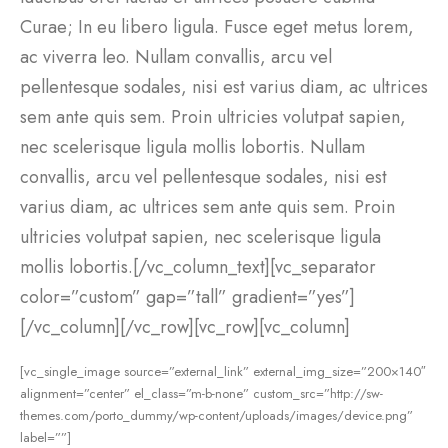
Curae; In eu libero ligula. Fusce eget metus lorem,
ac viverra leo. Nullam convallis, arcu vel
pellentesque sodales, nisi est varius diam, ac ultrices
sem ante quis sem. Proin ultricies volutpat sapien,
nec scelerisque ligula mollis lobortis. Nullam
convallis, arcu vel pellentesque sodales, nisi est
varius diam, ac ultrices sem ante quis sem. Proin
ultricies volutpat sapien, nec scelerisque ligula
mollis lobortis.[/vc_column_text][vc_separator
color=”custom” gap=”tall” gradient=”yes”]
[/vc_column][/vc_row][vc_row][vc_column]
[vc_single_image source=”external_link” external_img_size=”200×140″
alignment=”center” el_class=”m-b-none” custom_src=”http://sw-
themes.com/porto_dummy/wp-content/uploads/images/device.png”
label=””]