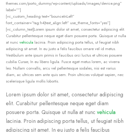
themes.com/porto_dummy/wp-content/uploads/images/device.png”
label=””]
[vc_custom_heading text=”bounceInLeft”
font_container=”tag:h4|text_align:left” use_theme_fonts=”yes”]
[vc_column_text]Lorem ipsum dolor sit amet, consectetur adipiscing elit.
Curabitur pellentesque neque eget diam posuere porta. Quisque ut nulla
at nunc
vehicula
lacinia. Proin adipiscing porta tellus, ut feugiat nibh
adipiscing sit amet. In eu justo a felis faucibus ornare vel id metus.
Vestibulum ante ipsum primis in faucibus orci luctus et ultrices posuere
cubilia Curae; In eu libero ligula. Fusce eget metus lorem, ac viverra
leo. Nullam convallis, arcu vel pellentesque sodales, nisi est varius
diam, ac ultrices sem ante quis sem. Proin ultricies volutpat sapien, nec
scelerisque ligula mollis lobortis.
Lorem ipsum dolor sit amet, consectetur adipiscing
elit. Curabitur pellentesque neque eget diam
posuere porta. Quisque ut nulla at nunc
vehicula
lacinia. Proin adipiscing porta tellus, ut feugiat nibh
adipiscing sit amet. In eu justo a felis faucibus