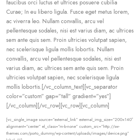
faucibus orci luctus et ultrices posuere cubilia
Curae; In eu libero ligula. Fusce eget metus lorem,
ac viverra leo. Nullam convallis, arcu vel
pellentesque sodales, nisi est varius diam, ac ultrices
sem ante quis sem. Proin ultricies volutpat sapien,
nec scelerisque ligula mollis lobortis. Nullam
convallis, arcu vel pellentesque sodales, nisi est
varius diam, ac ultrices sem ante quis sem. Proin
ultricies volutpat sapien, nec scelerisque ligula
mollis lobortis.[/vc_column_text][vc_separator
color=”custom” gap=”tall” gradient=”yes”]
[/vc_column][/vc_row][vc_row][vc_column]
[vc_single_image source=”external_link” external_img_size=”200×140″
alignment=”center” el_class=”m-b-none” custom_src=”http://sw-
themes.com/porto_dummy/wp-content/uploads/images/device.png”