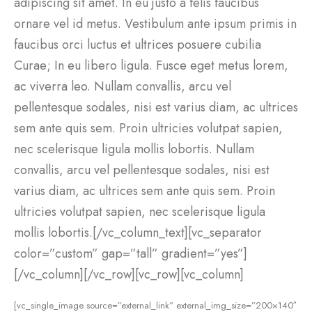
adipiscing sit amet. In eu justo a felis faucibus
ornare vel id metus. Vestibulum ante ipsum primis in
faucibus orci luctus et ultrices posuere cubilia
Curae; In eu libero ligula. Fusce eget metus lorem,
ac viverra leo. Nullam convallis, arcu vel
pellentesque sodales, nisi est varius diam, ac ultrices
sem ante quis sem. Proin ultricies volutpat sapien,
nec scelerisque ligula mollis lobortis. Nullam
convallis, arcu vel pellentesque sodales, nisi est
varius diam, ac ultrices sem ante quis sem. Proin
ultricies volutpat sapien, nec scelerisque ligula
mollis lobortis.[/vc_column_text][vc_separator
color=”custom” gap=”tall” gradient=”yes”]
[/vc_column][/vc_row][vc_row][vc_column]
[vc_single_image source=”external_link” external_img_size=”200×140″