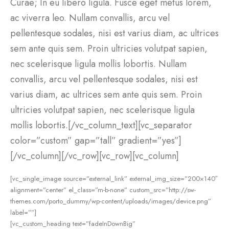
Curae; In eu libero ligula. Fusce eget metus lorem,
ac viverra leo. Nullam convallis, arcu vel
pellentesque sodales, nisi est varius diam, ac ultrices
sem ante quis sem. Proin ultricies volutpat sapien,
nec scelerisque ligula mollis lobortis. Nullam
convallis, arcu vel pellentesque sodales, nisi est
varius diam, ac ultrices sem ante quis sem. Proin
ultricies volutpat sapien, nec scelerisque ligula
mollis lobortis.[/vc_column_text][vc_separator
color=”custom” gap=”tall” gradient=”yes”]
[/vc_column][/vc_row][vc_row][vc_column]
[vc_single_image source=”external_link” external_img_size=”200×140″
alignment=”center” el_class=”m-b-none” custom_src=”http://sw-
themes.com/porto_dummy/wp-content/uploads/images/device.png”
label=””]
[vc_custom_heading text=”fadeInDownBig”