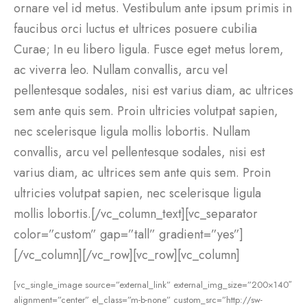
ornare vel id metus. Vestibulum ante ipsum primis in
faucibus orci luctus et ultrices posuere cubilia
Curae; In eu libero ligula. Fusce eget metus lorem,
ac viverra leo. Nullam convallis, arcu vel
pellentesque sodales, nisi est varius diam, ac ultrices
sem ante quis sem. Proin ultricies volutpat sapien,
nec scelerisque ligula mollis lobortis. Nullam
convallis, arcu vel pellentesque sodales, nisi est
varius diam, ac ultrices sem ante quis sem. Proin
ultricies volutpat sapien, nec scelerisque ligula
mollis lobortis.[/vc_column_text][vc_separator
color=”custom” gap=”tall” gradient=”yes”]
[/vc_column][/vc_row][vc_row][vc_column]
[vc_single_image source=”external_link” external_img_size=”200×140″
alignment=”center” el_class=”m-b-none” custom_src=”http://sw-