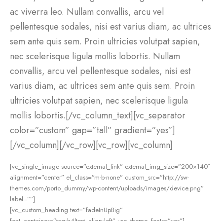
ac viverra leo. Nullam convallis, arcu vel
pellentesque sodales, nisi est varius diam, ac ultrices
sem ante quis sem. Proin ultricies volutpat sapien,
nec scelerisque ligula mollis lobortis. Nullam
convallis, arcu vel pellentesque sodales, nisi est
varius diam, ac ultrices sem ante quis sem. Proin
ultricies volutpat sapien, nec scelerisque ligula
mollis lobortis.[/vc_column_text][vc_separator
color=”custom” gap=”tall” gradient=”yes”]
[/vc_column][/vc_row][vc_row][vc_column]
[vc_single_image source=”external_link” external_img_size=”200×140″
alignment=”center” el_class=”m-b-none” custom_src=”http://sw-
themes.com/porto_dummy/wp-content/uploads/images/device.png”
label=””]
[vc_custom_heading text=”fadeInUpBig”
font_container=”tag:h4|text_align:left” use_theme_fonts=”yes”]