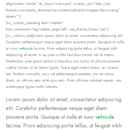
alignment=”center” el_class=”m-b-none” custom_src=”http://sw-
themes.com/porto_dummy/wp-content/uploads/images/device.png”
label=””]
[vc_custom_heading text=”rotateIn”
font_container=”tag:h4|text_align:left” use_theme_fonts=”yes”]
[vc_column_text]Lorem ipsum dolor sit amet, consectetur adipiscing elit.
Curabitur pellentesque neque eget diam posuere porta. Quisque ut nulla
at nunc
vehicula
lacinia. Proin adipiscing porta tellus, ut feugiat nibh
adipiscing sit amet. In eu justo a felis faucibus ornare vel id metus.
Vestibulum ante ipsum primis in faucibus orci luctus et ultrices posuere
cubilia Curae; In eu libero ligula. Fusce eget metus lorem, ac viverra
leo. Nullam convallis, arcu vel pellentesque sodales, nisi est varius
diam, ac ultrices sem ante quis sem. Proin ultricies volutpat sapien, nec
scelerisque ligula mollis lobortis.
Lorem ipsum dolor sit amet, consectetur adipiscing
elit. Curabitur pellentesque neque eget diam
posuere porta. Quisque ut nulla at nunc
vehicula
lacinia. Proin adipiscing porta tellus, ut feugiat nibh