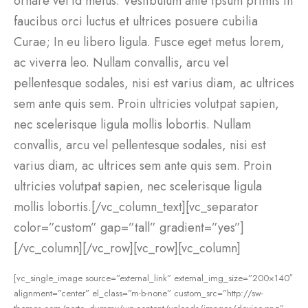
ornare vel id metus. Vestibulum ante ipsum primis in
faucibus orci luctus et ultrices posuere cubilia
Curae; In eu libero ligula. Fusce eget metus lorem,
ac viverra leo. Nullam convallis, arcu vel
pellentesque sodales, nisi est varius diam, ac ultrices
sem ante quis sem. Proin ultricies volutpat sapien,
nec scelerisque ligula mollis lobortis. Nullam
convallis, arcu vel pellentesque sodales, nisi est
varius diam, ac ultrices sem ante quis sem. Proin
ultricies volutpat sapien, nec scelerisque ligula
mollis lobortis.[/vc_column_text][vc_separator
color=”custom” gap=”tall” gradient=”yes”]
[/vc_column][/vc_row][vc_row][vc_column]
[vc_single_image source=”external_link” external_img_size=”200×140″
alignment=”center” el_class=”m-b-none” custom_src=”http://sw-