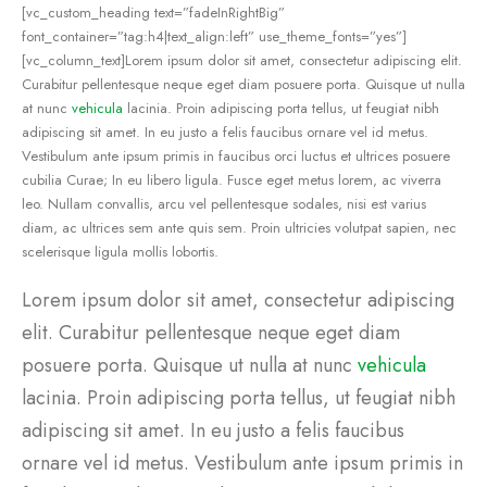
[vc_custom_heading text=”fadeInRightBig”
font_container=”tag:h4|text_align:left” use_theme_fonts=”yes”]
[vc_column_text]Lorem ipsum dolor sit amet, consectetur adipiscing elit.
Curabitur pellentesque neque eget diam posuere porta. Quisque ut nulla
at nunc
vehicula
lacinia. Proin adipiscing porta tellus, ut feugiat nibh
adipiscing sit amet. In eu justo a felis faucibus ornare vel id metus.
Vestibulum ante ipsum primis in faucibus orci luctus et ultrices posuere
cubilia Curae; In eu libero ligula. Fusce eget metus lorem, ac viverra
leo. Nullam convallis, arcu vel pellentesque sodales, nisi est varius
diam, ac ultrices sem ante quis sem. Proin ultricies volutpat sapien, nec
scelerisque ligula mollis lobortis.
Lorem ipsum dolor sit amet, consectetur adipiscing
elit. Curabitur pellentesque neque eget diam
posuere porta. Quisque ut nulla at nunc
vehicula
lacinia. Proin adipiscing porta tellus, ut feugiat nibh
adipiscing sit amet. In eu justo a felis faucibus
ornare vel id metus. Vestibulum ante ipsum primis in