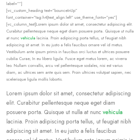
label=””]
[vc_custom_heading text=”bounceInUp”
font_container=”tag:h4|text_align:left” use_theme_fonts=”yes”]
[vc_column_text]Lorem ipsum dolor sit amet, consectetur adipiscing elit.
Curabitur pellentesque neque eget diam posuere porta. Quisque ut nulla
at nunc
vehicula
lacinia. Proin adipiscing porta tellus, ut feugiat nibh
adipiscing sit amet. In eu justo a felis faucibus ornare vel id metus.
Vestibulum ante ipsum primis in faucibus orci luctus et ultrices posuere
cubilia Curae; In eu libero ligula. Fusce eget metus lorem, ac viverra
leo. Nullam convallis, arcu vel pellentesque sodales, nisi est varius
diam, ac ultrices sem ante quis sem. Proin ultricies volutpat sapien, nec
scelerisque ligula mollis lobortis.
Lorem ipsum dolor sit amet, consectetur adipiscing
elit. Curabitur pellentesque neque eget diam
posuere porta. Quisque ut nulla at nunc
vehicula
lacinia. Proin adipiscing porta tellus, ut feugiat nibh
adipiscing sit amet. In eu justo a felis faucibus