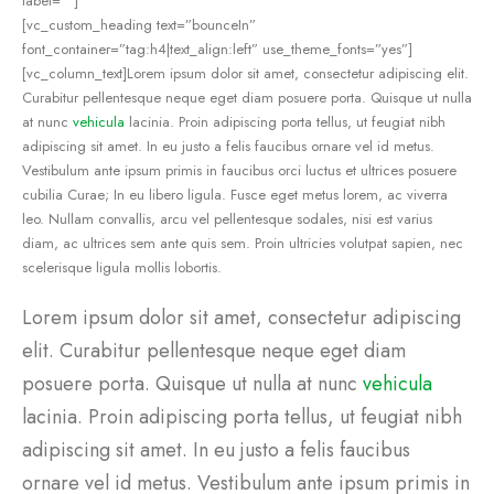
label=””]
[vc_custom_heading text=”bounceIn”
font_container=”tag:h4|text_align:left” use_theme_fonts=”yes”]
[vc_column_text]Lorem ipsum dolor sit amet, consectetur adipiscing elit.
Curabitur pellentesque neque eget diam posuere porta. Quisque ut nulla
at nunc
vehicula
lacinia. Proin adipiscing porta tellus, ut feugiat nibh
adipiscing sit amet. In eu justo a felis faucibus ornare vel id metus.
Vestibulum ante ipsum primis in faucibus orci luctus et ultrices posuere
cubilia Curae; In eu libero ligula. Fusce eget metus lorem, ac viverra
leo. Nullam convallis, arcu vel pellentesque sodales, nisi est varius
diam, ac ultrices sem ante quis sem. Proin ultricies volutpat sapien, nec
scelerisque ligula mollis lobortis.
Lorem ipsum dolor sit amet, consectetur adipiscing
elit. Curabitur pellentesque neque eget diam
posuere porta. Quisque ut nulla at nunc
vehicula
lacinia. Proin adipiscing porta tellus, ut feugiat nibh
adipiscing sit amet. In eu justo a felis faucibus
ornare vel id metus. Vestibulum ante ipsum primis in