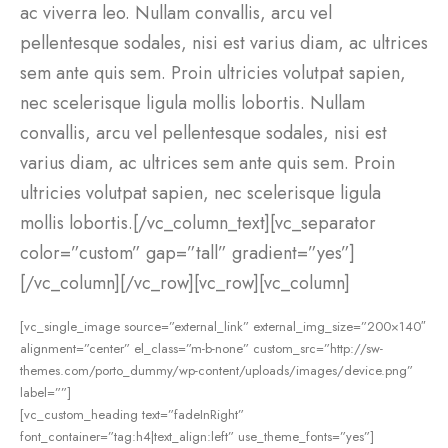
ac viverra leo. Nullam convallis, arcu vel
pellentesque sodales, nisi est varius diam, ac ultrices
sem ante quis sem. Proin ultricies volutpat sapien,
nec scelerisque ligula mollis lobortis. Nullam
convallis, arcu vel pellentesque sodales, nisi est
varius diam, ac ultrices sem ante quis sem. Proin
ultricies volutpat sapien, nec scelerisque ligula
mollis lobortis.[/vc_column_text][vc_separator
color=”custom” gap=”tall” gradient=”yes”]
[/vc_column][/vc_row][vc_row][vc_column]
[vc_single_image source=”external_link” external_img_size=”200×140″
alignment=”center” el_class=”m-b-none” custom_src=”http://sw-
themes.com/porto_dummy/wp-content/uploads/images/device.png”
label=””]
[vc_custom_heading text=”fadeInRight”
font_container=”tag:h4|text_align:left” use_theme_fonts=”yes”]