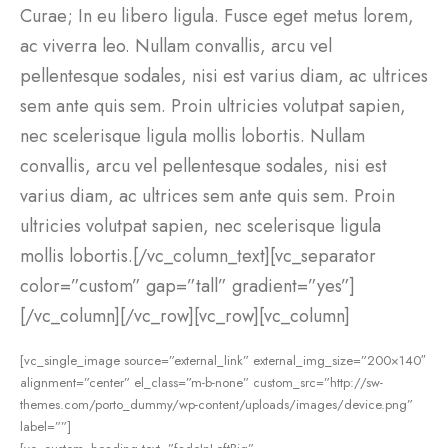
Curae; In eu libero ligula. Fusce eget metus lorem,
ac viverra leo. Nullam convallis, arcu vel
pellentesque sodales, nisi est varius diam, ac ultrices
sem ante quis sem. Proin ultricies volutpat sapien,
nec scelerisque ligula mollis lobortis. Nullam
convallis, arcu vel pellentesque sodales, nisi est
varius diam, ac ultrices sem ante quis sem. Proin
ultricies volutpat sapien, nec scelerisque ligula
mollis lobortis.[/vc_column_text][vc_separator
color=”custom” gap=”tall” gradient=”yes”]
[/vc_column][/vc_row][vc_row][vc_column]
[vc_single_image source=”external_link” external_img_size=”200×140″
alignment=”center” el_class=”m-b-none” custom_src=”http://sw-
themes.com/porto_dummy/wp-content/uploads/images/device.png”
label=””]