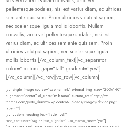
ac viverra leo. Nullam convallis, arcu vel
pellentesque sodales, nisi est varius diam, ac ultrices
sem ante quis sem. Proin ultricies volutpat sapien,
nec scelerisque ligula mollis lobortis. Nullam
convallis, arcu vel pellentesque sodales, nisi est
varius diam, ac ultrices sem ante quis sem. Proin
ultricies volutpat sapien, nec scelerisque ligula
mollis lobortis.[/vc_column_text][vc_separator
color=”custom” gap=”tall” gradient=”yes”]
[/vc_column][/vc_row][vc_row][vc_column]
[vc_single_image source=”external_link” external_img_size=”200×140″
alignment=”center” el_class=”m-b-none” custom_src=”http://sw-
themes.com/porto_dummy/wp-content/uploads/images/device.png”
label=””]
[vc_custom_heading text=”fadeInLeft”
font_container=”tag:h4|text_align:left” use_theme_fonts=”yes”]
[vc_column_text]Lorem ipsum dolor sit amet, consectetur adipiscing elit.