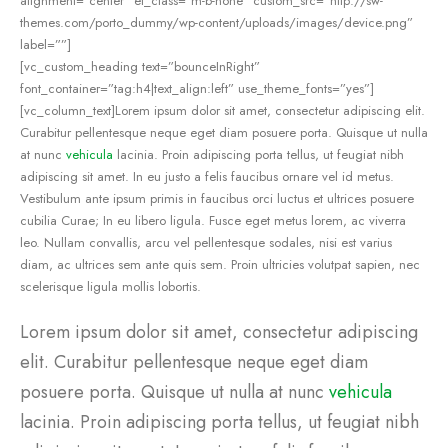
alignment=”center” el_class=”m-b-none” custom_src=”http://sw-
themes.com/porto_dummy/wp-content/uploads/images/device.png”
label=””]
[vc_custom_heading text=”bounceInRight”
font_container=”tag:h4|text_align:left” use_theme_fonts=”yes”]
[vc_column_text]Lorem ipsum dolor sit amet, consectetur adipiscing elit.
Curabitur pellentesque neque eget diam posuere porta. Quisque ut nulla
at nunc
vehicula
lacinia. Proin adipiscing porta tellus, ut feugiat nibh
adipiscing sit amet. In eu justo a felis faucibus ornare vel id metus.
Vestibulum ante ipsum primis in faucibus orci luctus et ultrices posuere
cubilia Curae; In eu libero ligula. Fusce eget metus lorem, ac viverra
leo. Nullam convallis, arcu vel pellentesque sodales, nisi est varius
diam, ac ultrices sem ante quis sem. Proin ultricies volutpat sapien, nec
scelerisque ligula mollis lobortis.
Lorem ipsum dolor sit amet, consectetur adipiscing
elit. Curabitur pellentesque neque eget diam
posuere porta. Quisque ut nulla at nunc
vehicula
lacinia. Proin adipiscing porta tellus, ut feugiat nibh