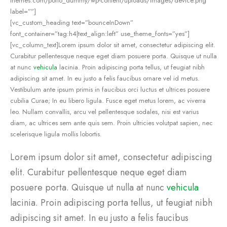
themes.com/porto_dummy/wp-content/uploads/images/device.png”
label=””]
[vc_custom_heading text=”bounceInDown”
font_container=”tag:h4|text_align:left” use_theme_fonts=”yes”]
[vc_column_text]Lorem ipsum dolor sit amet, consectetur adipiscing elit.
Curabitur pellentesque neque eget diam posuere porta. Quisque ut nulla
at nunc
vehicula
lacinia. Proin adipiscing porta tellus, ut feugiat nibh
adipiscing sit amet. In eu justo a felis faucibus ornare vel id metus.
Vestibulum ante ipsum primis in faucibus orci luctus et ultrices posuere
cubilia Curae; In eu libero ligula. Fusce eget metus lorem, ac viverra
leo. Nullam convallis, arcu vel pellentesque sodales, nisi est varius
diam, ac ultrices sem ante quis sem. Proin ultricies volutpat sapien, nec
scelerisque ligula mollis lobortis.
Lorem ipsum dolor sit amet, consectetur adipiscing
elit. Curabitur pellentesque neque eget diam
posuere porta. Quisque ut nulla at nunc
vehicula
lacinia. Proin adipiscing porta tellus, ut feugiat nibh
adipiscing sit amet. In eu justo a felis faucibus