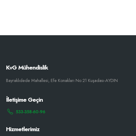
KvG Mühendislik
Bayraklıdede Mahallesi, Efe Konakları No:21 Kuşadası-AYDIN
İletişime Geçin
533-358-60-96
Hizmetlerimiz