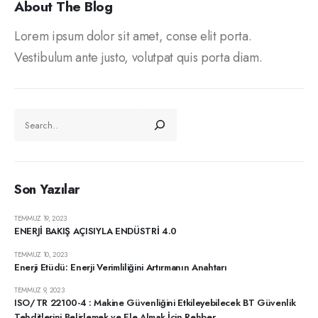
About The Blog
Lorem ipsum dolor sit amet, conse elit porta.
Vestibulum ante justo, volutpat quis porta diam.
Son Yazılar
TEMMUZ 19, 2023
ENERJİ BAKIŞ AÇISIYLA ENDÜSTRİ 4.0
TEMMUZ 10, 2023
Enerji Etüdü: Enerji Verimliliğini Artırmanın Anahtarı
TEMMUZ 9, 2023
ISO/TR 22100-4 : Makine Güvenliğini Etkileyebilecek BT ​​Güvenlik
Tehditlerini Belirlemek ve Ele Almak İçin Rehber