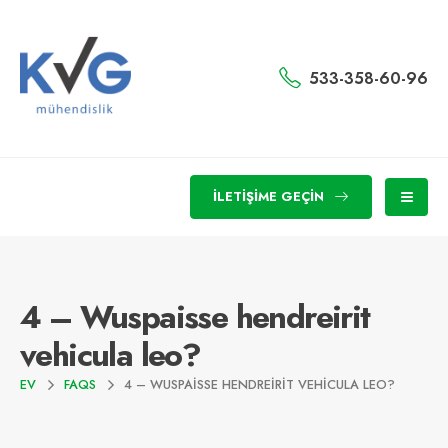
533-358-60-96
İLETIŞIME GEÇIN
4 – Wuspaisse hendreirit
vehicula leo?
EV
FAQS
4 – WUSPAISSE HENDREIRIT VEHICULA LEO?