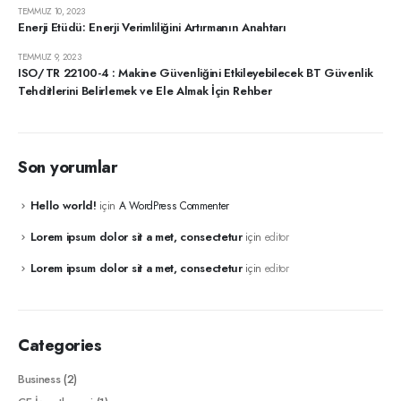
TEMMUZ 10, 2023
Enerji Etüdü: Enerji Verimliliğini Artırmanın Anahtarı
TEMMUZ 9, 2023
ISO/TR 22100-4 : Makine Güvenliğini Etkileyebilecek BT ​​Güvenlik
Tehditlerini Belirlemek ve Ele Almak İçin Rehber
Son yorumlar
Hello world!
için
A WordPress Commenter
Lorem ipsum dolor sit a met, consectetur
için
editor
Lorem ipsum dolor sit a met, consectetur
için
editor
Categories
Business
(2)