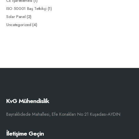
CE İşaretlemesi
(1)
ISO 50001 Baş Tetkikçi
(1)
Solar Panel
(2)
Uncategorized
(4)
KvG Mühendislik
Bayraklıdede Mahallesi, Efe Konakları No:21 Kuşadası-AYDIN
İletişime Geçin